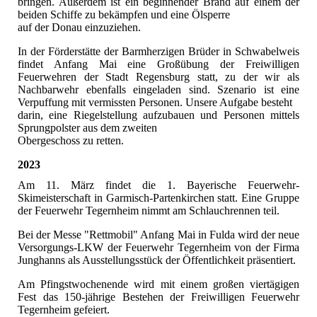
bringen. Außerdem ist ein beginnender Brand auf einem der
beiden Schiffe zu bekämpfen und eine Ölsperre
auf der Donau einzuziehen.
In der Förderstätte der Barmherzigen Brüder in Schwabelweis
findet Anfang Mai eine Großübung der Freiwilligen
Feuerwehren der Stadt Regensburg statt, zu der wir als
Nachbarwehr ebenfalls eingeladen sind. Szenario ist eine
Verpuffung mit vermissten Personen. Unsere Aufgabe besteht
darin, eine Riegelstellung aufzubauen und Personen mittels
Sprungpolster aus dem zweiten
Obergeschoss zu retten.
2023
Am 11. März findet die 1. Bayerische Feuerwehr-
Skimeisterschaft in Garmisch-Partenkirchen statt. Eine Gruppe
der Feuerwehr Tegernheim nimmt am Schlauchrennen teil.
Bei der Messe "Rettmobil" Anfang Mai in Fulda wird der neue
Versorgungs-LKW der Feuerwehr Tegernheim von der Firma
Junghanns als Ausstellungsstück der Öffentlichkeit präsentiert.
Am Pfingstwochenende wird mit einem großen viertägigen
Fest das 150-jährige Bestehen der Freiwilligen Feuerwehr
Tegernheim gefeiert.