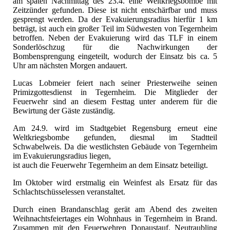
am späten Nachmittag des 23.4. eine Weltkriegsbombe mit
Zeitzünder gefunden. Diese ist nicht entschärfbar und muss
gesprengt werden. Da der Evakuierungsradius hierfür 1 km
beträgt, ist auch ein großer Teil im Südwesten von Tegernheim
betroffen. Neben der Evakuierung wird das TLF in einem
Sonderlöschzug für die Nachwirkungen der
Bombensprengung eingeteilt, wodurch der Einsatz bis ca. 5
Uhr am nächsten Morgen andauert.
Lucas Lobmeier feiert nach seiner Priesterweihe seinen
Primizgottesdienst in Tegernheim. Die Mitglieder der
Feuerwehr sind an diesem Festtag unter anderem für die
Bewirtung der Gäste zuständig.
Am 24.9. wird im Stadtgebiet Regensburg erneut eine
Weltkriegsbombe gefunden, diesmal im Stadtteil
Schwabelweis. Da die westlichsten Gebäude von Tegernheim
im Evakuierungsradius liegen,
ist auch die Feuerwehr Tegernheim an dem Einsatz beteiligt.
Im Oktober wird erstmalig ein Weinfest als Ersatz für das
Schlachtschüsselessen veranstaltet.
Durch einen Brandanschlag gerät am Abend des zweiten
Weihnachtsfeiertages ein Wohnhaus in Tegernheim in Brand.
Zusammen mit den Feuerwehren Donaustauf, Neutraubling